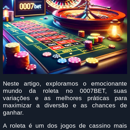
Neste artigo, exploramos o emocionante
mundo da roleta no 0007BET, suas
variações e as melhores práticas para
maximizar a diversão e as chances de
ganhar.
A roleta é um dos jogos de cassino mais